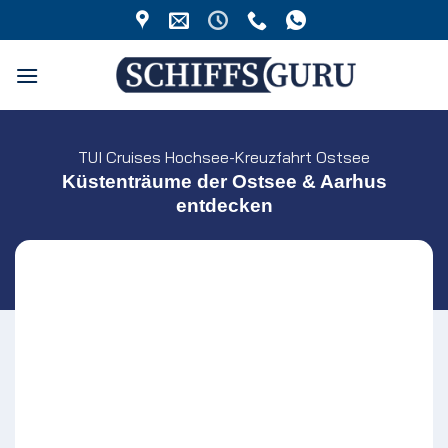
Zum
Inhalt
springen
TUI Cruises Hochsee-Kreuzfahrt Ostsee
Küstenträume der Ostsee & Aarhus
entdecken