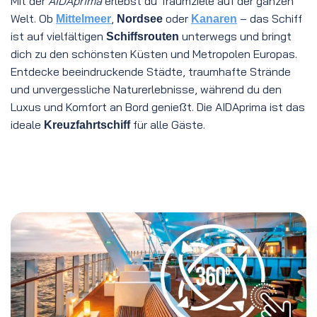
Mit der
AIDAprima
erlebst du Traumziele auf der ganzen
Welt. Ob
,
oder
– das Schiff
Mittelmeer
Nordsee
Kanaren
ist auf vielfältigen
unterwegs und bringt
Schiffsrouten
dich zu den schönsten Küsten und Metropolen Europas.
Entdecke beeindruckende Städte, traumhafte Strände
und unvergessliche Naturerlebnisse, während du den
Luxus und Komfort an Bord genießt. Die AIDAprima ist das
ideale
für alle Gäste.
Kreuzfahrtschiff