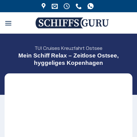
Zum
Inhalt
springen
TUI Cruises Kreuzfahrt Ostsee
Mein Schiff Relax – Zeitlose Ostsee,
hyggeliges Kopenhagen