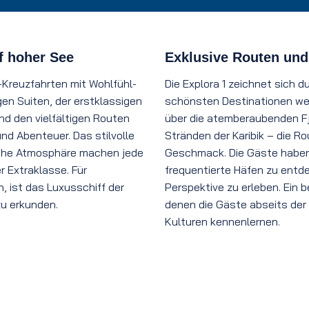
f hoher See
Exklusive Routen und
-Kreuzfahrten mit Wohlfühl-
Die Explora 1 zeichnet sich d
en Suiten, der erstklassigen
schönsten Destinationen welt
d den vielfältigen Routen
über die atemberaubenden Fj
nd Abenteuer. Das stilvolle
Stränden der Karibik – die Ro
liche Atmosphäre machen jede
Geschmack. Die Gäste haben 
r Extraklasse. Für
frequentierte Häfen zu entde
 ist das Luxusschiff der
Perspektive zu erleben. Ein 
zu erkunden.
denen die Gäste abseits der 
Kulturen kennenlernen.