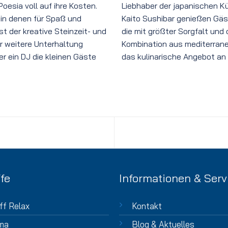
esia voll auf ihre Kosten.
Liebhaber der japanischen K
, in denen für Spaß und
Kaito Sushibar genießen Gäst
t der kreative Steinzeit- und
die mit größter Sorgfalt und 
ür weitere Unterhaltung
Kombination aus mediterran
er ein DJ die kleinen Gäste
das kulinarische Angebot an B
fe
Informationen & Serv
ff Relax
Kontakt
ma
Blog & Aktuelles