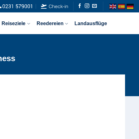
Check-in
Reiseziele
Reedereien
Landausflüge
ness