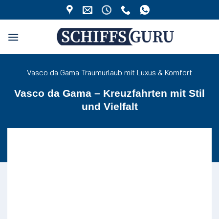
Zum
Inhalt
springen
Vasco da Gama Traumurlaub mit Luxus & Komfort
Vasco da Gama – Kreuzfahrten mit Stil
und Vielfalt