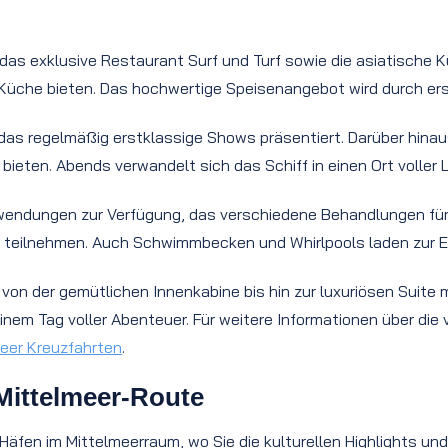
 das exklusive Restaurant Surf und Turf sowie die asiatische 
r Küche bieten. Das hochwertige Speisenangebot wird durch er
 das regelmäßig erstklassige Shows präsentiert. Darüber hina
eten. Abends verwandelt sich das Schiff in einen Ort voller 
endungen zur Verfügung, das verschiedene Behandlungen für K
n teilnehmen. Auch Schwimmbecken und Whirlpools laden zur 
, von der gemütlichen Innenkabine bis hin zur luxuriösen Suite
inem Tag voller Abenteuer. Für weitere Informationen über di
eer Kreuzfahrten
.
Mittelmeer-Route
n Häfen im Mittelmeerraum, wo Sie die kulturellen Highlights 